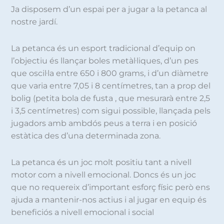
Ja disposem d’un espai per a jugar a la petanca al
nostre jardí.
La petanca és un esport tradicional d’equip on
l’objectiu és llançar boles metàl·liques, d’un pes
que oscil·la entre 650 i 800 grams, i d’un diàmetre
que varia entre 7,05 i 8 centímetres, tan a prop del
bolig (petita bola de fusta , que mesurarà entre 2,5
i 3,5 centímetres) com sigui possible, llançada pels
jugadors amb ambdós peus a terra i en posició
estàtica des d’una determinada zona.
La petanca és un joc molt positiu tant a nivell
motor com a nivell emocional. Doncs és un joc
que no requereix d’important esforç físic però ens
ajuda a mantenir-nos actius i al jugar en equip és
beneficiós a nivell emocional i social