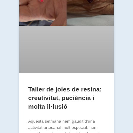
Taller de joies de resina:
creativitat, paciència i
molta il·lusió
Aquesta setmana hem gaudit d’una
activitat artesanal molt especial: hem