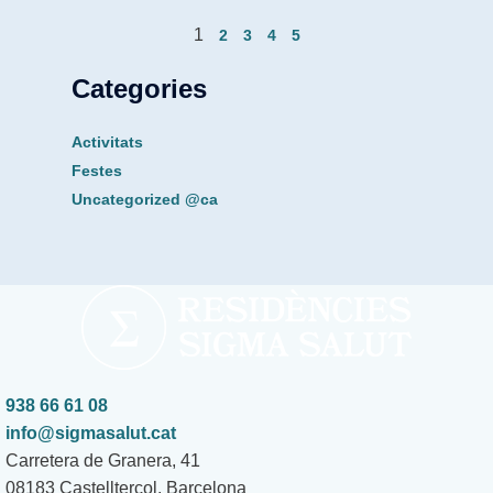
1
2
3
4
5
Categories
Activitats
Festes
Uncategorized @ca
938 66 61 08
info@sigmasalut.cat
Carretera de Granera, 41
08183 Castellterçol, Barcelona