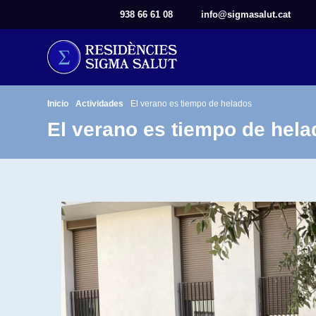
938 66 61 08
info@sigmasalut.cat
Inicio
Actividades
El verano es tiempo de helados
El verano es tiempo de hel